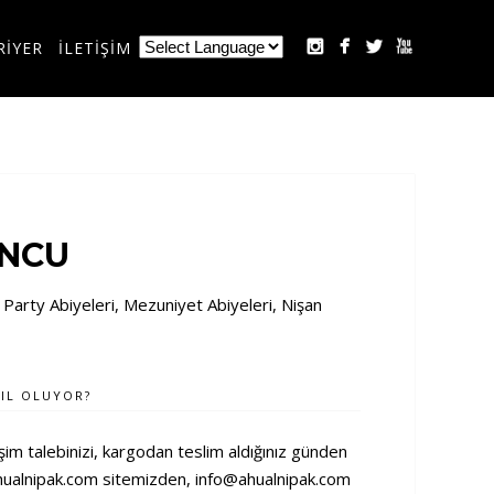
RİYER
İLETİŞİM
UNCU
 Party Abiyeleri
,
Mezuniyet Abiyeleri
,
Nişan
IL OLUYOR?
işim talebinizi, kargodan teslim aldığınız günden
ualnipak.com
sitemizden,
info@ahualnipak.com