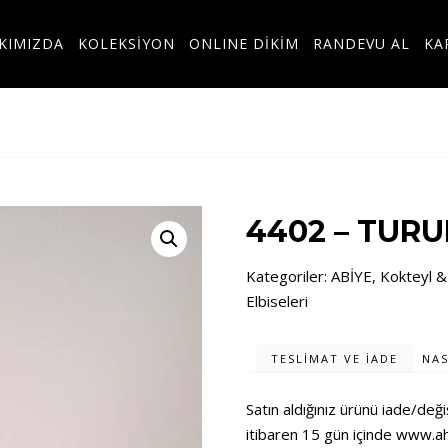
KIMIZDA
KOLEKSİYON
ONLINE DİKİM
RANDEVU AL
KA
4402 – TUR
Kategoriler:
ABİYE
,
Kokteyl &
Elbiseleri
TESLIMAT VE İADE
NAS
Satın aldığınız ürünü iade/değ
itibaren 15 gün içinde
www.ah