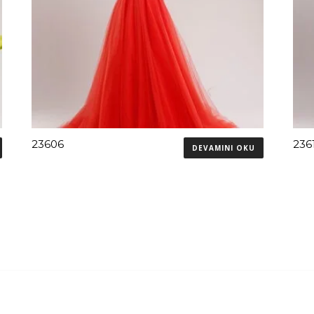
23606
236
DEVAMINI OKU