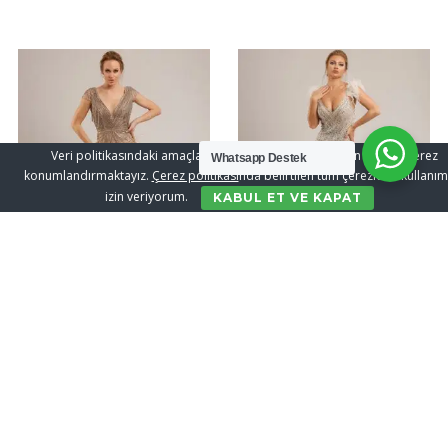
Veri politikasındaki amaçlarla sınırlı ve mevzuata uygun şekilde çerez
Whatsapp Destek
konumlandırmaktayız.
Çerez politikası
nda belirtilen tüm çerezlerin kullanım
izin veriyorum.
KABUL ET VE KAPAT
221066
221086
DEVAMINI OKU
DEVAMINI OKU